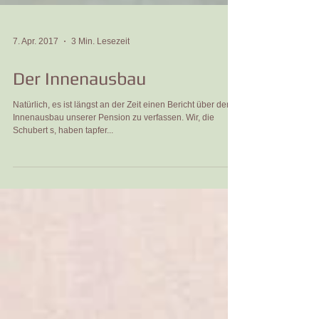
7. Apr. 2017
3 Min. Lesezeit
Der Innenausbau
Natürlich, es ist längst an der Zeit einen Bericht über den
Innenausbau unserer Pension zu verfassen. Wir, die
Schubert s, haben tapfer...