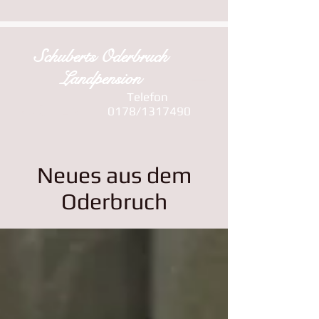
Schuberts Oderbruch
Landpension
Telefon
BUCHEN
0178/1317490
Neues aus dem
Oderbruch