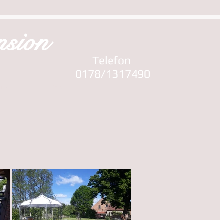
nsion
Telefon
0178/1317490
TAKT
BUCHEN