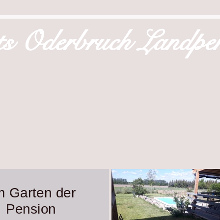
ts Oderbruch Landpe
DIE PENSION
DAS ODERBRUCH
ANFRAGE UND KON
m Garten der
Pension