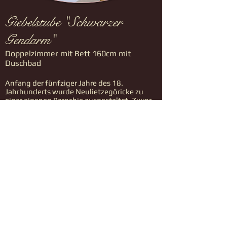
Giebelstube "Schwarzer
Gendarm"
Doppelzimmer mit Bett 160cm mit
Duschbad
Anfang der fünfziger Jahre des 18.
Jahrhunderts wurde Neulietzegöricke zu
einer eigenen Parochie ausgestaltet. Zuvor
wurden die hiesigen Amtsgeschäfte durch
die Pfarrer von Neuküstrinchen bestellt. Die
"Lietzer" waren entschieden dagegen.
Sie fürchteten den "schwarzen
Gendarmen" und wollten sich nicht von
"einem Priester knechten lassen." Es wurde
eine regelrechte Verschwörung angezettelt,
dass kein Eigentümer, besonders keiner, der
in der Nähe der Kirche wohnte ein
Grundstück zum Pfarrgehöft verkaufen
sollte. 1864 bis 1865 wurde dennoch der
Bau eines Pfarrhauses im Dorf vollzogen.
August Rückfort befand sich in
Geldverlegenheit und verkaufte ein Stück