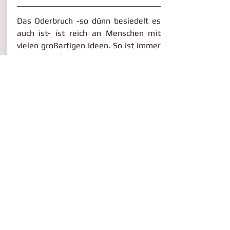
Das Oderbruch -so dünn besiedelt es
auch ist- ist reich an Menschen mit
vielen großartigen Ideen. So ist immer
etwas los hier in unserem schönen
Oderbruch.
Lassen Sie sich gern für Ihre Reise
inspirieren.
Hier in Neulietzegöricke:
Lesereihe Oderbuch
Klub der Kolonisten Neulietzegöricke
Im Oderbruch:
Veranstaltungen in/um Bad
Freienwalde
VeranstaltungskalenderOderbruchsche
une
Foto: Ansgar Beinke